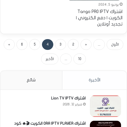
يونيو 5, 2024
اشتراك Tango PRO IPTV
الكويت | دفع الكتروني |
تجديد أونلاين
الأول
...
«
2
3
4
5
6
»
10
...
الأخير
الأخيرة
شائع
اشتراك Lion TV IPTV
فبراير 12, 2026
اشتراك ORA IPTV PLAYER الكويت 🎬🔥 كود