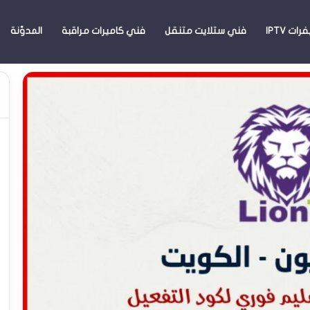
ات IPTV
فني ستلايت متنقل
فني كاميرات مراقبة
المدوّنة