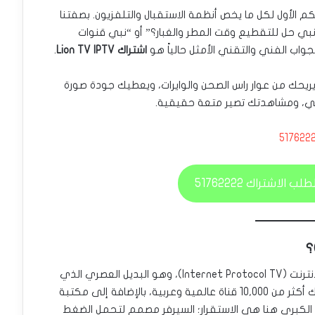
م الأول لكل ما يخص أنظمة الاستقبال والتلفزيون. بصفتنا
، نبي حل للتقطيع وقت المطر والغبار؟” أو “نبي قنوات
واب الفني والتقني الأمثل حالياً هو
اشتراك Lion TV IPTV
.
 يريحك من عوار راس الصحن والوايرات، ويعطيك جودة صورة
كي، ومشاهدتك تصير متعة حقيقية.
517622
 الاشتراك 51762222
هو نظام بث تلفزيوني عبر الإنترنت (Internet Protocol TV)، وهو البديل العصري الذي
ننصح به بدلاً من الستلايت العادي. السيرفر يجمع لك أكثر من 10,000 قناة عالمية وعربية، بالإضافة إلى مكتبة
 يومياً. الميزة الكبرى هنا هي الاستقرار؛ السيرفر مصمم لتحمل الضغط