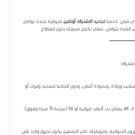
ادي فني. خدمة
تجديد الاشتراك أونلاين
متوفرة عندنا. تواصل
س المدة بثواني، عشان تكمل متعتك بدون انقطاع.
اشتراك:
لايت وزيادة، وبجودة أعلى، ودون الحاجة لتمديد وايرات أو
السيرفر يوفر جودات متعددة (SD, HD, 4K). لقنوات الـ 4K يفضل نت ألياف ضوئية أو 5G (سرعة 15 ميجا وفوق)،
زيون الديوانية، وموبايلك. لكن التشغيل يكون لجهاز واحد في