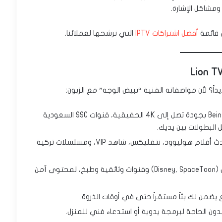
ومشاكل الإشارة.
ى قائمة
أفضل اشتراكات IPTV
التي نرشحها لعملائنا.
داً؟ لأن مواصفاته الفنية “تبيض الوجه” مع الزبون:
كافة قنوات Bein Sports بجودة تصل إلى 4K الحقيقية، قنوات SSC السعودية
البطولات بين يديك.
مكتبة ضخمة تضم أحدث أفلام هوليوود، نتفليكس، شاهد VIP، ومسلسلات تركية
باقات مخصصة للأطفال (Disney, SpaceToon) وقنوات وثائقية وطبخ، لمحتوى آمن
يضمن لك بثاً مستقراً حتى في أوقات الذروة.
بدون الحاجة لبرمجة يدوية أو استدعاء فني للمنزل.