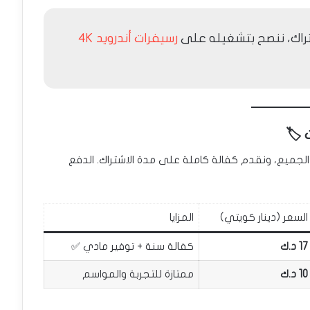
تراك، ننصح بتشغيله على
رسيفرات أندرويد 4K
جميع، ونقدم كفالة كاملة على مدة الاشتراك. الدفع
السعر (دينار كويتي)
المزايا
17 د.ك
كفالة سنة + توفير مادي ✅
10 د.ك
ممتازة للتجربة والمواسم