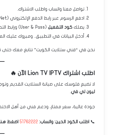
تواصل معنا واتساب واطلب الاشتراك.
ادفع الرسوم عبر رابط الدفع الإلكتروني (K-Net الآمن).
يصلك
كود التفعيل
(User & Pass) ورابط التطبيق فوراً.
أدخل البيانات في التطبيق.. ومبروك عليك ال
نحن في “فني ستلايت الكويت” نتابع معك حتى نتأكد 
اطلب اشتراك Lion TV IPTV الآن 🔥
لا تضيع فلوسك على صيانة الستلايت القديم وتوجيه ال
ليون تي في
.
جودة عالية، سعر ممتاز، ودعم فني من أهل الاختص
📞
اطلب الكود الحين:
واتساب:
51762222
اضغط هنا 