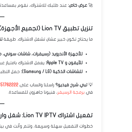
🚀
عرض خاص:
عند طلبك للاشتراك، نقوم بمساعدتك ف
تنزيل تطبيق Lion TV (لجميع الأجهزة) 📲
ما يحتاج تكون خبير عشان تشغل الاشتراك. طريقة
تن
للأجهزة الأندرويد (رسيفرات، شاشات سوني، مو
للآيفون و Apple TV:
يعمل الاشتراك بامتياز عبر تطبيقات IBO Player أ
للشاشات الذكية (Samsung / LG):
حمل التطبي
💡
تبي شرح فيديو؟
راسلنا واتساب على
51762222
و
في
برمجة الرسيفر
، فنيونا جاهزون للمساعدة.
تفعيل اشتراك Lion TV IPTV: شغل وارتاح
خطوات التفعيل سهلة وسريعة، وتتم وأنت في بيت