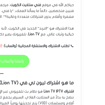
حياكم الله في موقع
فني ستلايت الكويت
، مرجعك
فنيين متخصصين، دائماً ما يسألنا العملاء: “يا فني
مشفرة وأفلام بدون اشتراكات متعددة وغالية؟”. الج
هذا الاشتراك هو “الترند” الجديد في الكويت، لأنه
خيالية وثبات عالي. مع
Lion TV
، تلفزيونك يصير ذ
📞
لطلب الاشتراك والاستشارة المجانية (واتساب):
22
راسلنا واتساب لطلب
ما هو اشتراك ليون تي في (Lion TV)؟
اشتراك Lion TV IPTV
أفلام ومسلسلات (VOD) يتم تحديثها