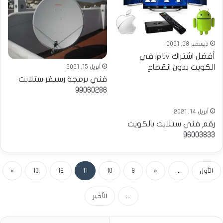
ديسمبر 28, 2021
أفضل اشتراك iptv في
الكويت بدون انقطاع
أبريل 15, 2021
فني برمجة رسيفر ستلايت
99060286
أبريل 14, 2021
رقم فني ستلايت بالكويت
96003833
الأول
...
«
9
10
11
12
13
»
...
الأخير