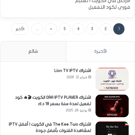
الأرخص في الكويت | تسليم
فوري لكود التفعيل
1
2
3
4
5
»
...
الأخير
الأخيرة
شائع
اشتراك Lion TV IPTV
فبراير 12, 2026
اشتراك ORA IPTV PLAYER الكويت 🎬🔥 كود
تفعيل لمدة سنة بسعر 18 د.ك
يونيو 26, 2025
اشتراك The Kee Two في الكويت | أفضل IPTV
لمشاهدة القنوات بأفضل جودة