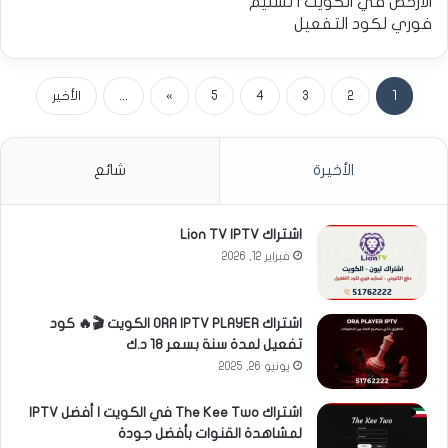
الأرخص في الكويت | تسليم
فوري لكود التفعيل
1
2
3
4
5
»
...
الأخير
الأخيرة
شائع
اشتراك Lion TV IPTV
فبراير 12, 2026
اشتراك ORA IPTV PLAYER الكويت 🎬🔥 كود
تفعيل لمدة سنة بسعر 18 د.ك
يونيو 26, 2025
اشتراك The Kee Two في الكويت | أفضل IPTV
لمشاهدة القنوات بأفضل جودة