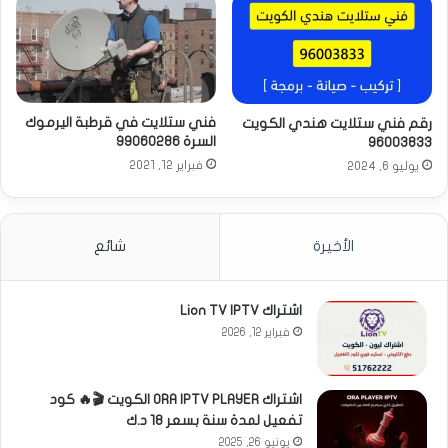
فني ستلايت في قرطبة اليرموك
رقم فني ستلايت هندي الكويت
السرة 99060286
96003833
فبراير 12, 2021
يوليو 6, 2024
الأخيرة
شائع
اشتراك Lion TV IPTV
فبراير 12, 2026
اشتراك ORA IPTV PLAYER الكويت 🎬🔥 كود
تفعيل لمدة سنة بسعر 18 د.ك
يونيو 26, 2025