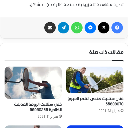
تجربة مشاهدة تلفزيونية ممتعة خالية من المشاكل.
فيسبوك
‫X
ماسنجر
واتساب
تيلقرام
مشاركة عبر الايميل
مقالات ذات صلة
فني ستلايت هندي القصر العيون
55803070
فني ستلايت الروضة العديلية
الخالدية 99060286
فبراير 13, 2021
فبراير 11, 2021