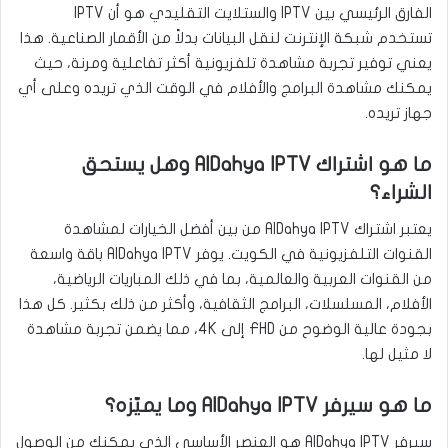
الفارق الرئيسي بين IPTV والستلايت التقليدي هو أن IPTV
تستخدم شبكة الإنترنت لنقل البيانات بدلاً من الأقمار الصناعية. هذا
يعني توفير تجربة مشاهدة تلفزيونية أكثر تفاعلية ومرنة، حيث
يمكنك مشاهدة البرامج والأفلام في الوقت الذي تريده وعلى أي
جهاز تريده.
ما هو اشتراك AlDahya IPTV وهل يستحق
الشراء؟
يعتبر اشتراك AlDahya IPTV من بين أفضل الخيارات لمشاهدة
القنوات التلفزيونية في الكويت. يوفر AlDahya IPTV باقة واسعة
من القنوات العربية والعالمية، بما في ذلك المباريات الرياضية،
الأفلام، المسلسلات، البرامج الثقافية، وأكثر من ذلك بكثير. كل هذا
بجودة عالية الوضوح من FHD إلى 4K، مما يضمن تجربة مشاهدة
لا مثيل لها.
ما هو سيرفر AlDahya IPTV وما يميّزه؟
سيرفر AlDahya IPTV هو العنصر الأساسي الذي يمكنك من الوصول