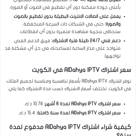
بأعلى جودة ممكنة دون أي تقطيع في الصوت أو الصورة.
يعمل على اتصالات الانترنت البطيئة بدون تقطيع بالصوت
والصورة:
حتى في الشبكات ذات السرعة المنخفضة،
ستحظى بتجربة مشاهدة متميزة بدون أي انقطاعات.
دعم فني 24/7 طيلة فترة الاشتراك:
فريق الدعم الفني
متواجد على مدار الساعة لمساعدتك في حل أي مشكلة قد
تواجهها.
سعر اشتراك AlDahya IPTV في الكويت
نوفر اشتراك AlDahya IPTV بأسعار تنافسية ومناسبة لجميع الفئات
في الكويت. تختلف أسعار الاشتراك حسب مدة الاشتراك كما يلي:
سعر اشتراك AlDahya IPTV لمدة 6 أشهر:
10.78 د.ك.
سعر اشتراك AlDahya IPTV لمدة سنة كاملة:
15.4 د.ك.
كيفية شراء اشتراك AlDahya IPTV مدفوع لمدة
سنة؟