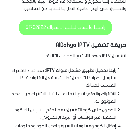
الانضمام إلينا كموزع والاستفادة من عروض البيع بالجملة
والحصول على أرباح إضافية. اتصل بنا للمزيد من التفاصيل.
راسلنا واتساب لطلب الاشتراك 51762222
طريقة تشغيل AlDahya IPTV
لتشغيل AlDahya IPTV، اتبع الخطوات التالية:
رابط تحميل تطبيق مشغل قنوات IPTV:
بعد شراء الاشتراك،
سنرسل لك رابطًا لتحميل تطبيق مشغل القنوات IPTV
المناسب لجهازك.
الاشتراك والدفع:
اتبع التعليمات لشراء الاشتراك من المصدر
الموثوق به.
الحصول على كود التفعيل:
بعد الدفع، سنرسل لك كود
التفعيل عبر الواتساب أو البريد الإلكتروني.
إدخال الكود ومعلومات السيرفر:
ادخل الكود ومعلومات