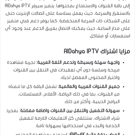
إلى باقة القنوات والاستمتاع بمحتواها. يتميز سيرفر AlDahya IPTV
بالاستقرار والسرعة، حيث يعمل بسلاسة على اتصالات الإنترنت حتى
على الشبكات ذات السرعة المنخفضة. كما يوفر دعم فني متميز
على مدار الساعة، حيث يمكنك الاتصال بفريق الدعم عند وجود أي
استفسارات أو مشاكل.
مزايا اشتراك AlDahya IPTV
واجهة سهلة وبسيطة وتدعم اللغة العربية:
تجربة مشاهدة
مريحة وسلسة دون أي تعقيدات في التنقل بين القنوات
واختيار المحتوى المفضل لديك.
جميع القنوات العربية والعالمية:
تشمل الباقة كل ما تتمناه
من القنوات، بما في ذلك الرياضة، الأفلام، المسلسلات،
البرامج الدينية، وأكثر من ذلك.
سهولة التفعيل والتنقل بين القنوات واضافة مفضلة
: بمجرد
شراء الاشتراك، ستتلقى كل التعليمات اللازمة لتفعيل
الخدمة والبدء في استخدامها بسهولة تامة.
العرض بدقة عالية FHD-4K:
استمتع بمشاهدة المحتوى