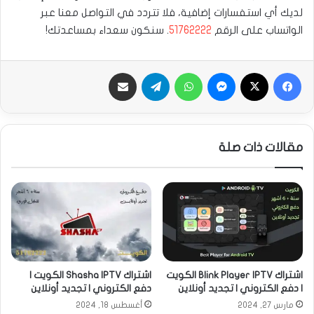
لديك أي استفسارات إضافية، فلا تتردد في التواصل معنا عبر
الواتساب على الرقم
51762222
. سنكون سعداء بمساعدتك!
فيسبوك
‫X
ماسنجر
واتساب
تيلقرام
مشاركة عبر الايميل
مقالات ذات صلة
اشتراك Blink Player IPTV الكويت
اشتراك Shasha IPTV الكويت |
| دفع الكتروني | تجديد أونلاين
دفع الكتروني | تجديد أونلاين
مارس 27, 2024
أغسطس 18, 2024