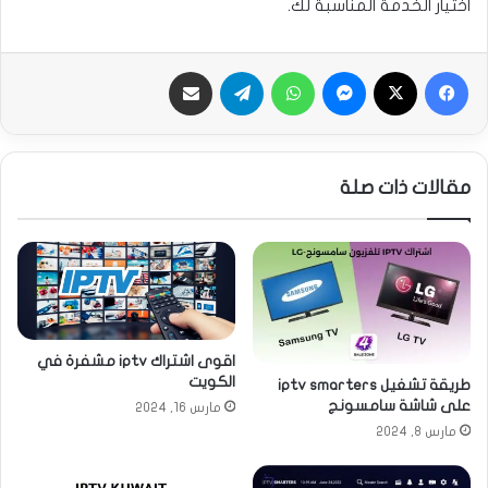
اختيار الخدمة المناسبة لك.
فيسبوك
‫X
ماسنجر
واتساب
تيلقرام
مشاركة عبر الايميل
مقالات ذات صلة
اقوى اشتراك iptv مشفرة في
الكويت
طريقة تشغيل iptv smarters
على شاشة سامسونج
مارس 16, 2024
مارس 8, 2024