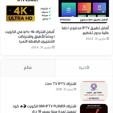
أفضل تطبيق IPTV مدفوع | دقة
أفضل اشتراك iptv 4k في الكويت
عالية بدون تقطيع
| وداعاً للأطباق واشتراكات
مارس 13, 2024
التلفزيون الباهظة الثمن!
مارس 16, 2024
الأخيرة
شائع
اشتراك Lion TV IPTV
فبراير 12, 2026
اشتراك ORA IPTV PLAYER الكويت 🎬🔥 كود
تفعيل لمدة سنة بسعر 18 د.ك