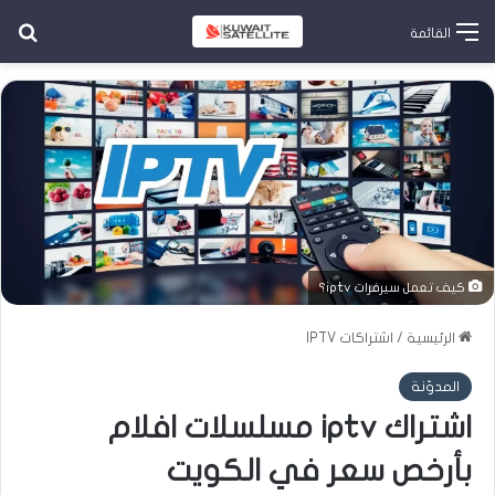
بح
القائمة
كيف تعمل سيرفرات iptv؟
الرئيسية
/
اشتراكات IPTV
المدوّنة
اشتراك iptv مسلسلات افلام
بأرخص سعر في الكويت